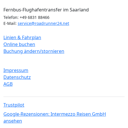
Roadrunner24
Fernbus-Flughafentransfer im Saarland
Telefon: +49 6831 88466
E-Mail:
service@roadrunner24.net
Service
Linien & Fahrplan
Online buchen
Buchung ändern/stornieren
Rechtliches
Impressum
Datenschutz
AGB
Trustpilot
Google-Rezensionen: Intermezzo Reisen GmbH
ansehen